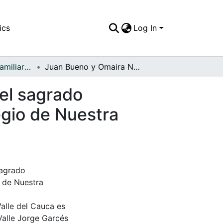
ics
Log In
APFFVC - Fotos Familiares - Patrimonial
Juan Bueno y Omaira Noreña en la celebración del sagrado sacramento del matrimonio en la Capilla del Colegio de Nuestra Señora de la Consolación
el sagrado
egio de Nuestra
sagrado
o de Nuestra
Valle del Cauca es
Valle Jorge Garcés