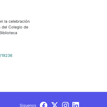
 la celebración
a del Colegio de
Biblioteca
9/19236
Síguenos