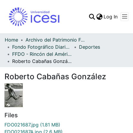
(curren
Log In
Communities & Collec
All of DSpace
Home
Archivo del Patrimonio Fotográfico y Fílmico del Valle del Cauca
Fondo Fotográfico Diario Occidente
Deportes
Statistics
FFDO - Rincón del América - Patrimonial
Roberto Cabañas González
Roberto Cabañas González
Files
FDO021687.jpg
(1.81 MB)
FDO021687A.jpg
(2.6 MB)