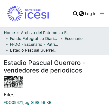
(curren
Log In
Communities & Collec
All of DSpace
Home
Archivo del Patrimonio Fotográfico y Fílmico del Valle del Cauca
Fondo Fotográfico Diario Occidente
Escenario
Statistics
FFDO - Escenario - Patrimonial
Estadio Pascual Guerrero - vendedores de periodicos
Estadio Pascual Guerrero -
vendedores de periodicos
Files
FDO09471.jpg
(698.59 KB)