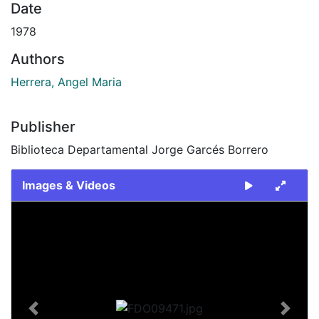
Date
1978
Authors
Herrera, Angel Maria
Publisher
Biblioteca Departamental Jorge Garcés Borrero
Images & Videos
Slide 1 of 1
Previous
Next