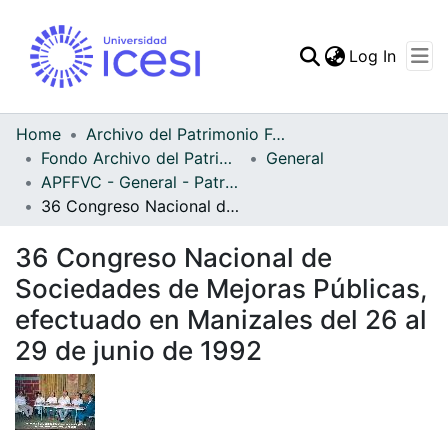
(curren
Log In
Communities & Collec
All of DSpace
Home
Archivo del Patrimonio Fotográfico y Fílmico del Valle del Cauca
Fondo Archivo del Patrimonio Fotográfico y Fílmico del Valle del Cauca
General
Statistics
APFFVC - General - Patrimonial
36 Congreso Nacional de Sociedades de Mejoras Públicas, efectuado en Manizales del 26 al 29 de junio de 1992
36 Congreso Nacional de
Sociedades de Mejoras Públicas,
efectuado en Manizales del 26 al
29 de junio de 1992