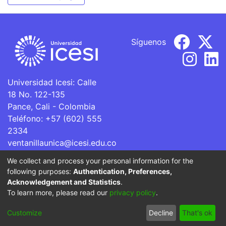
Síguenos
Universidad Icesi: Calle
18 No. 122-135
Pance, Cali - Colombia
Teléfono: +57 (602) 555
2334
ventanillaunica@icesi.edu.co
We collect and process your personal information for the
La Universidad Icesi es una Institución de Educación
following purposes:
Authentication, Preferences,
Superior que se encuentra sujeta a inspección y vigilancia
Acknowledgement and Statistics
.
por parte del Ministerio de Educación Nacional.
To learn more, please read our
privacy policy
.
Cookie
Privacy
End User
Send
Customize
Decline
That's ok
settings
policy
Agreement
Feedback