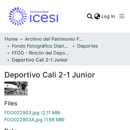
(curren
Log In
Communities & Collec
All of DSpace
Home
Archivo del Patrimonio Fotográfico y Fílmico del Valle del Cauca
Fondo Fotográfico Diario Occidente
Deportes
Statistics
FFDO - Rincón del Deportivo Cali - Patrimonial
Deportivo Cali 2-1 Junior
Deportivo Cali 2-1 Junior
Files
FDO022903.jpg
(2.11 MB)
FDO022903A.jpg
(1.98 MB)