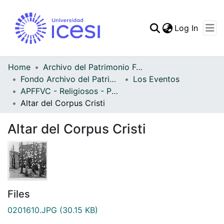
(curren
Log In
Communities & Collec
All of DSpace
Home
Archivo del Patrimonio Fotográfico y Fílmico del Valle del Cauca
Fondo Archivo del Patrimonio Fotográfico y Fílmico del Valle del Cauca
Los Eventos
Statistics
APFFVC - Religiosos - Patrimonial
Altar del Corpus Cristi
Altar del Corpus Cristi
Files
0201610.JPG
(30.15 KB)