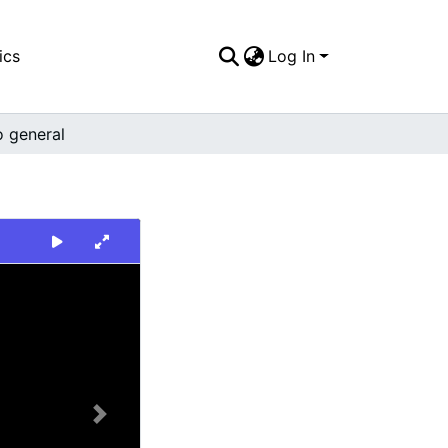
ics
Log In
o general
Next