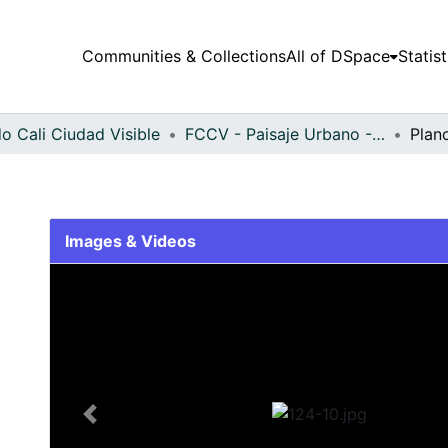
Communities & Collections
All of DSpace
Statist
o Cali Ciudad Visible
FCCV - Paisaje Urbano - Patrimonial
Plan
Images & Videos
Slide 1 of 1
Previous