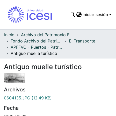
Iniciar sesión
Comunidades
Todo DSpace
Inicio
Archivo del Patrimonio Fotográfico y Fílmico del Valle del Cauca
Fondo Archivo del Patrimonio Fotográfico y Fílmico del Valle del Cauca
El Transporte
Estadísticas
APFFVC - Puertos - Patrimonial
Antiguo muelle turístico
Antiguo muelle turístico
Archivos
0604135.JPG
(12.49 KB)
Fecha