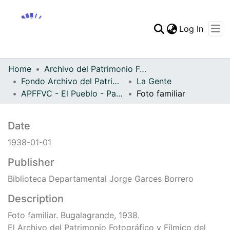
(curren
Log In
Communities & Collec
All of DSpace
Home
Archivo del Patrimonio Fotográfico y Fílmico del Valle del Cauca
Fondo Archivo del Patrimonio Fotográfico y Fílmico del Valle del Cauca
La Gente
Statistics
APFFVC - El Pueblo - Patrimonial
Foto familiar
Files
0101376.JPG
(18.06 KB)
Date
1938-01-01
Authors
s. n.
s. n.