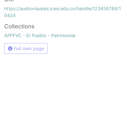
un colaborador en el proceso de difusión, facilitando
la tecnología que permite la consulta de las imágenes.
Click on the image to open the gallery.
Citation
s. n., s. n. & s. n. (1938). Foto familiar & 101376.
BUGALAGRANDE: Biblioteca Departamental Jorge
Garces Borrero.
URI
https://audiovisuales.icesi.edu.co/handle/123456789/1
0424
Collections
APFFVC - El Pueblo - Patrimonial
Full item page