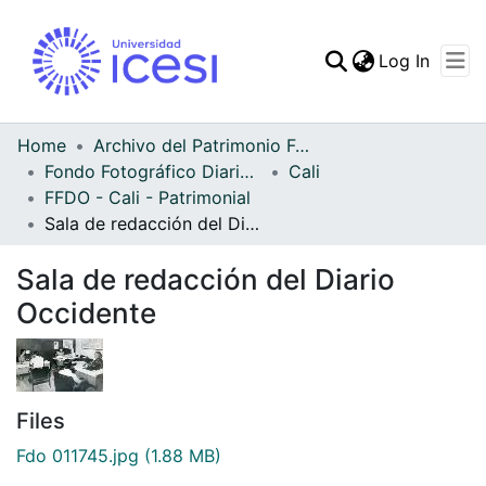
(curren
Log In
Communities & Collec
All of DSpace
Home
Archivo del Patrimonio Fotográfico y Fílmico del Valle del Cauca
Fondo Fotográfico Diario Occidente
Cali
Statistics
FFDO - Cali - Patrimonial
Sala de redacción del Diario Occidente
Sala de redacción del Diario
Occidente
Files
Fdo 011745.jpg
(1.88 MB)