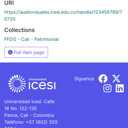
URI
https://audiovisuales.icesi.edu.co/handle/123456789/7
0720
Collections
FFDO - Cali - Patrimonial
Full item page
Síguenos
Universidad Icesi: Calle
18 No. 122-135
Pance, Cali - Colombia
Teléfono: +57 (602) 555