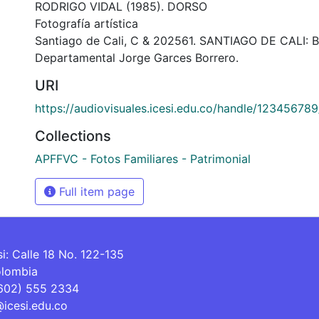
RODRIGO VIDAL (1985). DORSO
Fotografía artística
Santiago de Cali, C & 202561. SANTIAGO DE CALI: B
Departamental Jorge Garces Borrero.
URI
https://audiovisuales.icesi.edu.co/handle/12345678
Collections
APFFVC - Fotos Familiares - Patrimonial
Full item page
si: Calle 18 No. 122-135
olombia
(602) 555 2334
@icesi.edu.co