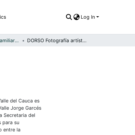
ics
Log In
APFFVC - Fotos Familiares - Patrimonial
DORSO Fotografía artística Santiago de Cali, C
Valle del Cauca es
Valle Jorge Garcés
a Secretaria del
s para su
 entre la