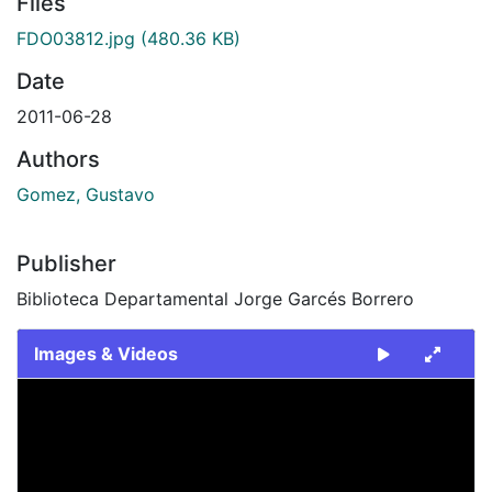
Files
FDO03812.jpg
(480.36 KB)
Date
2011-06-28
Authors
Gomez, Gustavo
Publisher
Biblioteca Departamental Jorge Garcés Borrero
Images & Videos
Slide 1 of 1