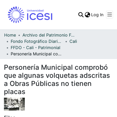
(curren
Log In
Communities & Collec
All of DSpace
Home
Archivo del Patrimonio Fotográfico y Fílmico del Valle del Cauca
Fondo Fotográfico Diario Occidente
Cali
Statistics
FFDO - Cali - Patrimonial
Personería Municipal comprobó que algunas volquetas adscritas a Obras Públicas no tienen placas
Personería Municipal comprobó
que algunas volquetas adscritas
a Obras Públicas no tienen
placas