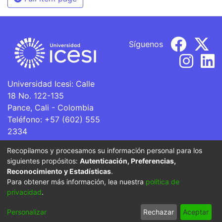
Síguenos
Universidad Icesi: Calle
18 No. 122-135
Pance, Cali - Colombia
Teléfono: +57 (602) 555
2334
ventanillaunica@icesi.edu.co
Recopilamos y procesamos su información personal para los
siguientes propósitos:
Autenticación, Preferencias,
La Universidad Icesi es una Institución de Educación
Reconocimiento y Estadísticas
.
Superior que se encuentra sujeta a inspección y vigilancia
Para obtener más información, lea nuestra
política de
por parte del Ministerio de Educación Nacional.
privacidad
.
Cookie
Privacy
End User
Send
Personalizar
Rechazar
Aceptar
settings
policy
Agreement
Feedback