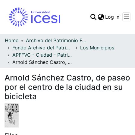
(curren
Log In
Communities & Collec
All of DSpace
Home
Archivo del Patrimonio Fotográfico y Fílmico del Valle del Cauca
Fondo Archivo del Patrimonio Fotográfico y Fílmico del Valle del Cauca
Los Municipios
Statistics
APFFVC - Ciudad - Patrimonial
Arnold Sánchez Castro, de paseo por el centro de la ciudad en su bicicleta
Arnold Sánchez Castro, de paseo
por el centro de la ciudad en su
bicicleta