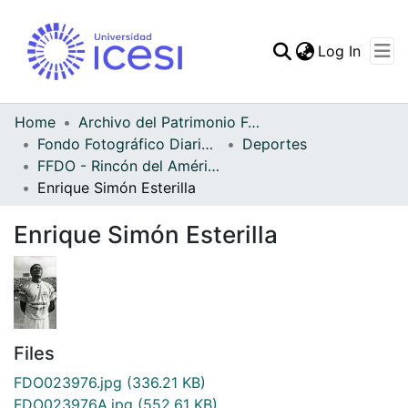
(curren
Log In
Communities & Collec
All of DSpace
Home
Archivo del Patrimonio Fotográfico y Fílmico del Valle del Cauca
Fondo Fotográfico Diario Occidente
Deportes
Statistics
FFDO - Rincón del América - Patrimonial
Enrique Simón Esterilla
Enrique Simón Esterilla
Files
FDO023976.jpg
(336.21 KB)
FDO023976A.jpg
(552.61 KB)