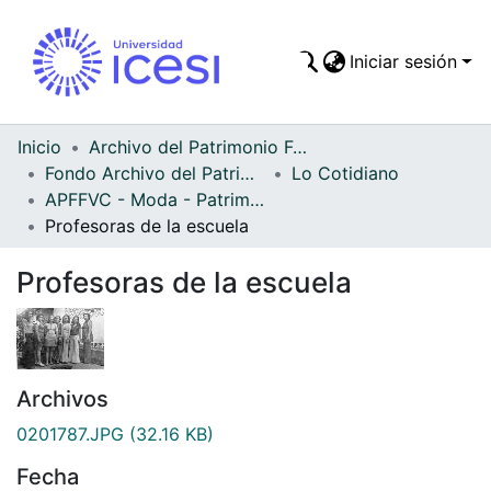
Iniciar sesión
Comunidades
Todo DSpace
Inicio
Archivo del Patrimonio Fotográfico y Fílmico del Valle del Cauca
Fondo Archivo del Patrimonio Fotográfico y Fílmico del Valle del Cauca
Lo Cotidiano
Estadísticas
APFFVC - Moda - Patrimonial
Profesoras de la escuela
Profesoras de la escuela
Archivos
0201787.JPG
(32.16 KB)
Fecha