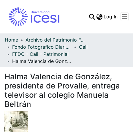
(curren
Log In
Communities & Collec
All of DSpace
Home
Archivo del Patrimonio Fotográfico y Fílmico del Valle del Cauca
Fondo Fotográfico Diario Occidente
Cali
Statistics
FFDO - Cali - Patrimonial
Halma Valencia de González, presidenta de Provalle, entrega televisor al colegio Manuela Beltrán
Halma Valencia de González,
presidenta de Provalle, entrega
televisor al colegio Manuela
Beltrán