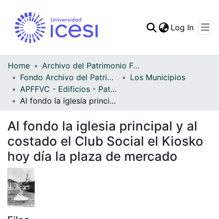
(curren
Log In
Communities & Collec
All of DSpace
Home
Archivo del Patrimonio Fotográfico y Fílmico del Valle del Cauca
Fondo Archivo del Patrimonio Fotográfico y Fílmico del Valle del Cauca
Los Municipios
Statistics
APFFVC - Edificios - Patrimonial
Al fondo la iglesia principal y al costado el Club Social el Kiosko hoy día la plaza de mercado
Al fondo la iglesia principal y al
costado el Club Social el Kiosko
hoy día la plaza de mercado