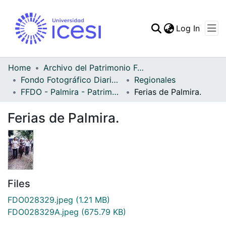
(curren
Log In
Communities & Collec
All of DSpace
Home
Archivo del Patrimonio Fotográfico y Fílmico del Valle del Cauca
Fondo Fotográfico Diario Occidente
Regionales
Statistics
FFDO - Palmira - Patrimonial
Ferias de Palmira.
Ferias de Palmira.
Files
FDO028329.jpeg
(1.21 MB)
FDO028329A.jpeg
(675.79 KB)