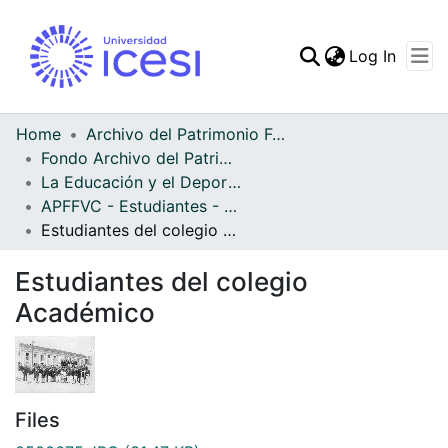
(curren
Log In
Communities & Collec
All of DSpace
Home
Archivo del Patrimonio Fotográfico y Fílmico del Valle del Cauca
Fondo Archivo del Patrimonio Fotográfico y Fílmico del Valle del Cauca
Statistics
La Educación y el Deporte
APFFVC - Estudiantes - Patrimonial
Estudiantes del colegio Académico
Estudiantes del colegio
Académico
Files