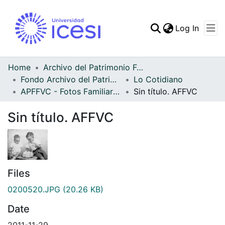
(curren
Log In
Communities & Collec
All of DSpace
Home
Archivo del Patrimonio Fotográfico y Fílmico del Valle del Cauca
Fondo Archivo del Patrimonio Fotográfico y Fílmico del Valle del Cauca
Lo Cotidiano
Statistics
APFFVC - Fotos Familiares - Patrimonial
Sin título. AFFVC
Sin título. AFFVC
Files
0200520.JPG
(20.26 KB)
Date
2011-11-29