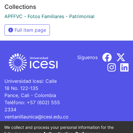
Collections
APFFVC - Fotos Familiares - Patrimonial
Full item page
Síguenos
Universidad Icesi: Calle
18 No. 122-135
Pance, Cali - Colombia
Teléfono: +57 (602) 555
2334
ventanillaunica@icesi.edu.co
We collect and process your personal information for the
La Universidad Icesi es una Institución de Educación