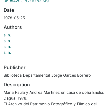
0605429.JPG
(10.82 KB)
Date
1978-05-25
Authors
s. n.
s. n.
s. n.
s. n.
Publisher
Biblioteca Departamental Jorge Garces Borrero
Description
María Paula y Andrea Martínez en casa de doña Enelia.
Dagua, 1978.
El Archivo del Patrimonio Fotográfico y Fílmico del