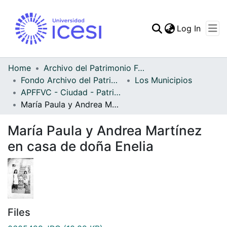
(curren
Log In
Communities & Collec
All of DSpace
Home
Archivo del Patrimonio Fotográfico y Fílmico del Valle del Cauca
Fondo Archivo del Patrimonio Fotográfico y Fílmico del Valle del Cauca
Los Municipios
Statistics
APFFVC - Ciudad - Patrimonial
María Paula y Andrea Martínez en casa de doña Enelia
María Paula y Andrea Martínez
en casa de doña Enelia
Files