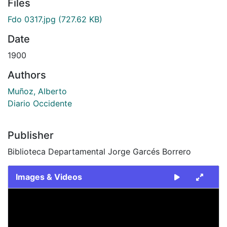
Files
Fdo 0317.jpg
(727.62 KB)
Date
1900
Authors
Muñoz, Alberto
Diario Occidente
Publisher
Biblioteca Departamental Jorge Garcés Borrero
Images & Videos
Slide 1 of 1