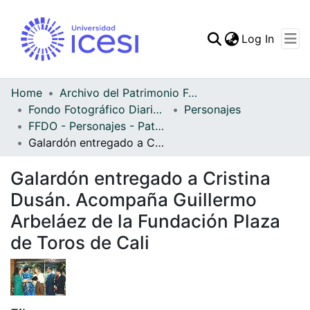
(curren
Log In
Communities & Collec
All of DSpace
Home
Archivo del Patrimonio Fotográfico y Fílmico del Valle del Cauca
Fondo Fotográfico Diario Occidente
Personajes
Statistics
FFDO - Personajes - Patrimonial
Galardón entregado a Cristina Dusán. Acompaña Guillermo Arbeláez de la Fundación Plaza de Toros de Cali
Galardón entregado a Cristina
Dusán. Acompaña Guillermo
Arbeláez de la Fundación Plaza
de Toros de Cali