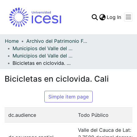
(curren
Log In
Communities & Collec
All of DSpace
Home
Archivo del Patrimonio Fotográfico y Fílmico del Valle del Cauca
Municipios del Valle del Cauca
Statistics
Municipios del Valle del Cauca
Bicicletas en ciclovida. Cali
Bicicletas en ciclovida. Cali
Simple item page
dc.audience
Todo Público
Valle del Cauca de Lat: 