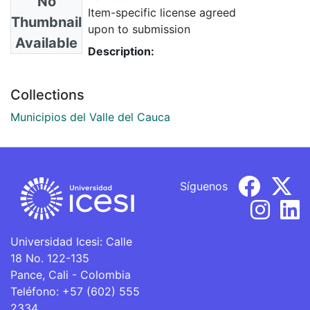
No
Item-specific license agreed
Thumbnail
upon to submission
Available
Description:
Collections
Municipios del Valle del Cauca
Síguenos
Universidad Icesi: Calle
18 No. 122-135
Pance, Cali - Colombia
Teléfono: +57 (602) 555
2334