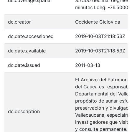
dc.coverage.spatial
3.7500 decimal degrees 
minutes Long: -76.5000 
dc.creator
Occidente Ciclovida
dc.date.accessioned
2019-10-03T21:18:53Z
dc.date.available
2019-10-03T21:18:53Z
dc.date.issued
2011-03-13
El Archivo del Patrimonio
del Cauca es responsabili
Departamental del Valle 
propósito de aunar esfue
preservación y divulgaci
dc.description
Vallecaucana, especialme
investigadores que visita
y consulta permanente. La