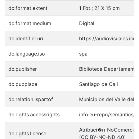
dc.format.extent
1 Fot.; 21 X 15 cm
dc.format.medium
Digital
dc.identifier.uri
https://audiovisuales.ic
dc.language.iso
spa
dc.publisher
Biblioteca Departamenta
dc.pubplace
Santiago de Cali
dc.relation.ispartof
Municipios del Valle del 
dc.rights.accessrights
info:eu-repo/semantics/
Atribuci�n-NoComercial-S
dc.rights.license
(CC BY-NC-ND 4.0)