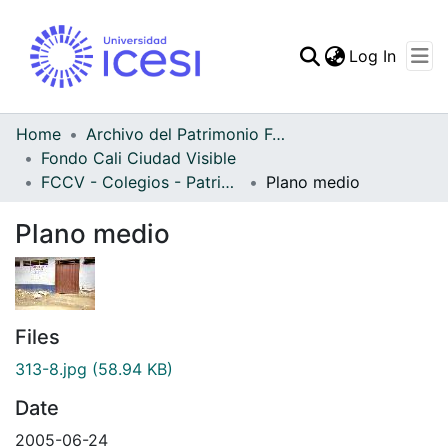
(curren
Log In
Communities & Collec
All of DSpace
Home
Archivo del Patrimonio Fotográfico y Fílmico del Valle del Cauca
Fondo Cali Ciudad Visible
Statistics
FCCV - Colegios - Patrimonial
Plano medio
Plano medio
Files
313-8.jpg
(58.94 KB)
Date
2005-06-24