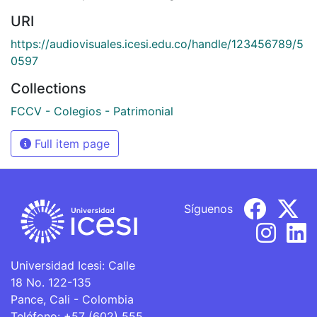
URI
https://audiovisuales.icesi.edu.co/handle/123456789/5
0597
Collections
FCCV - Colegios - Patrimonial
Full item page
Síguenos
Universidad Icesi: Calle
18 No. 122-135
Pance, Cali - Colombia
Teléfono: +57 (602) 555