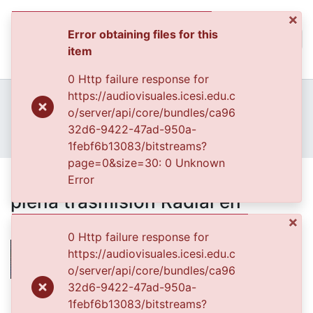
×
Error obtaining files for this
(curren
Log In
item
Communities & Collec
0 Http failure response for
All of DSpace
Home
Archivo del Patrimonio Fotográfico y Fílmico del Valle del Cauca
https://audiovisuales.icesi.edu.c
Fondo Fotográfico Diario Occidente
Cali
o/server/api/core/bundles/ca96
Statistics
FFDO - Cali - Patrimonial
32d6-9422-47ad-950a-
Escena de "El Corrillo de Mao" en plena trasmisión Radial en Santiago de Cali
1febf6b13083/bitstreams?
page=0&size=30: 0 Unknown
Escena de "El Corrillo de Mao" en
Error
plena trasmisión Radial en
Santiago de Cali
×
0 Http failure response for
https://audiovisuales.icesi.edu.c
o/server/api/core/bundles/ca96
32d6-9422-47ad-950a-
Files
1febf6b13083/bitstreams?