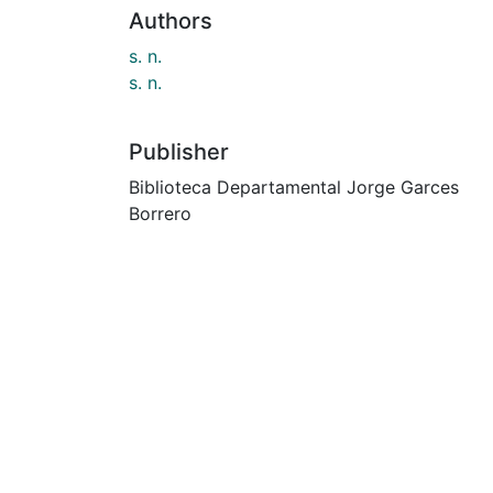
Authors
s. n.
s. n.
Publisher
Biblioteca Departamental Jorge Garces
Borrero