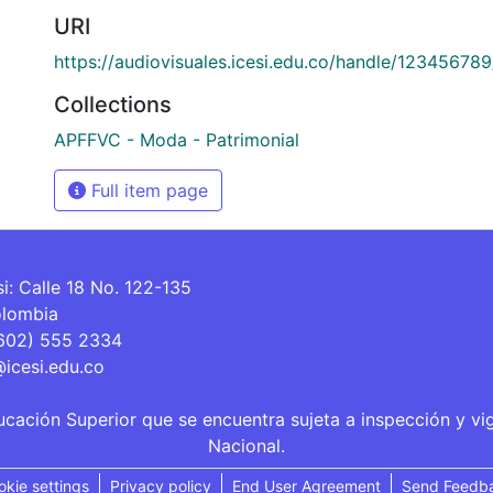
URI
https://audiovisuales.icesi.edu.co/handle/12345678
Collections
APFFVC - Moda - Patrimonial
Full item page
si: Calle 18 No. 122-135
olombia
(602) 555 2334
@icesi.edu.co
ucación Superior que se encuentra sujeta a inspección y vi
Nacional.
okie settings
Privacy policy
End User Agreement
Send Feedb