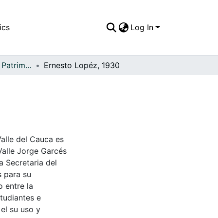
ics
Log In
APFFVC - Moda - Patrimonial
Ernesto Lopéz, 1930
Valle del Cauca es
Valle Jorge Garcés
a Secretaria del
s para su
 entre la
tudiantes e
 el su uso y