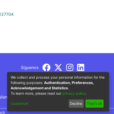
9/27704
Síguenos
We collect and process your personal information for the
following purposes:
Authentication, Preferences,
Acknowledgement and Statistics
.
To learn more, please read our
privacy policy
.
gilancia por parte del Ministerio de Educación
Customize
Decline
That's ok
ack