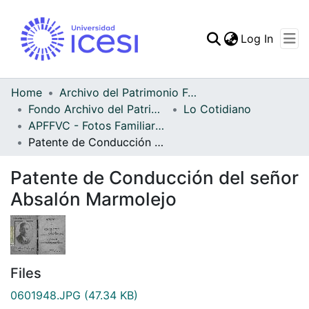
(curren
Log In
Communities & Collec
All of DSpace
Home
Archivo del Patrimonio Fotográfico y Fílmico del Valle del Cauca
Fondo Archivo del Patrimonio Fotográfico y Fílmico del Valle del Cauca
Lo Cotidiano
Statistics
APFFVC - Fotos Familiares - Patrimonial
Patente de Conducción del señor Absalón Marmolejo
Patente de Conducción del señor
Absalón Marmolejo
Files
0601948.JPG
(47.34 KB)