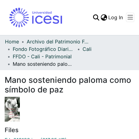
(curren
Log In
Communities & Collec
All of DSpace
Home
Archivo del Patrimonio Fotográfico y Fílmico del Valle del Cauca
Fondo Fotográfico Diario Occidente
Cali
Statistics
FFDO - Cali - Patrimonial
Mano sosteniendo paloma como símbolo de paz
Mano sosteniendo paloma como
símbolo de paz
Files