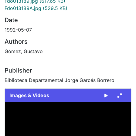
Fdo013189.jpg
(617.65 KB)
Fdo013189A.jpg
(529.5 KB)
Date
1992-05-07
Authors
Gómez, Gustavo
Publisher
Biblioteca Departamental Jorge Garcés Borrero
Images & Videos
Slide 1 of 2