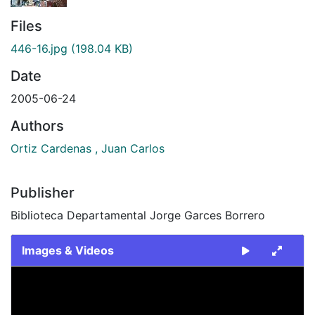
Files
446-16.jpg
(198.04 KB)
Date
2005-06-24
Authors
Ortiz Cardenas , Juan Carlos
Publisher
Biblioteca Departamental Jorge Garces Borrero
Images & Videos
Slide 1 of 1