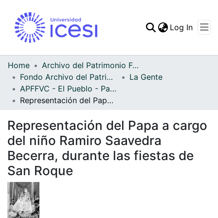
(curren
Log In
Communities & Collec
All of DSpace
Home
Archivo del Patrimonio Fotográfico y Fílmico del Valle del Cauca
Fondo Archivo del Patrimonio Fotográfico y Fílmico del Valle del Cauca
La Gente
Statistics
APFFVC - El Pueblo - Patrimonial
Representación del Papa a cargo del niño Ramiro Saavedra Becerra, durante las fiestas de San Roque
Representación del Papa a cargo
del niño Ramiro Saavedra
Becerra, durante las fiestas de
San Roque