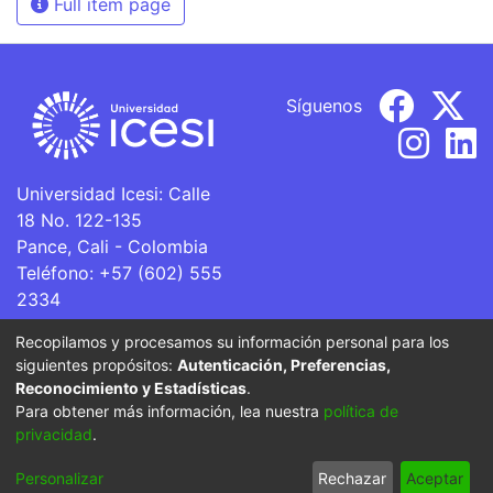
Full item page
Síguenos
Universidad Icesi: Calle
18 No. 122-135
Pance, Cali - Colombia
Teléfono: +57 (602) 555
2334
ventanillaunica@icesi.edu.co
Recopilamos y procesamos su información personal para los
siguientes propósitos:
Autenticación, Preferencias,
La Universidad Icesi es una Institución de Educación
Reconocimiento y Estadísticas
.
Superior que se encuentra sujeta a inspección y vigilancia
Para obtener más información, lea nuestra
política de
por parte del Ministerio de Educación Nacional.
privacidad
.
Cookie
Privacy
End User
Send
Personalizar
Rechazar
Aceptar