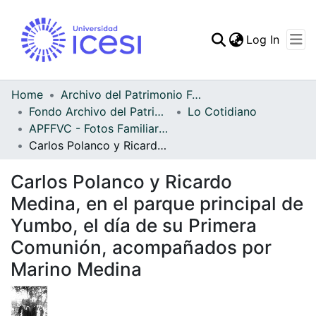
(curren
Log In
Communities & Collec
All of DSpace
Home
Archivo del Patrimonio Fotográfico y Fílmico del Valle del Cauca
Fondo Archivo del Patrimonio Fotográfico y Fílmico del Valle del Cauca
Lo Cotidiano
Statistics
APFFVC - Fotos Familiares - Patrimonial
Carlos Polanco y Ricardo Medina, en el parque principal de Yumbo, el día de su Primera Comunión, acompañados por Marino Medina
Carlos Polanco y Ricardo
Medina, en el parque principal de
Yumbo, el día de su Primera
Comunión, acompañados por
Marino Medina