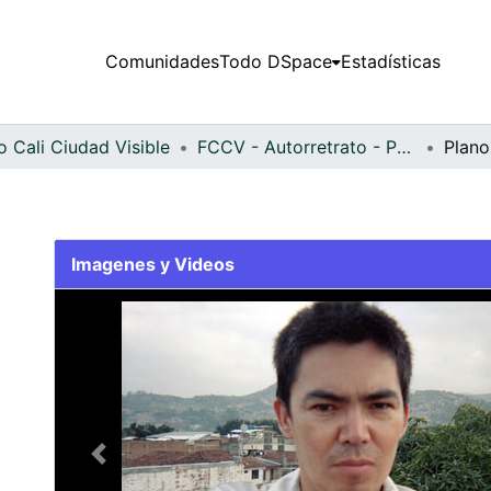
Comunidades
Todo DSpace
Estadísticas
 Cali Ciudad Visible
FCCV - Autorretrato - Patrimonial
Plano
Imagenes y Videos
Slide 1 of 1
Previous