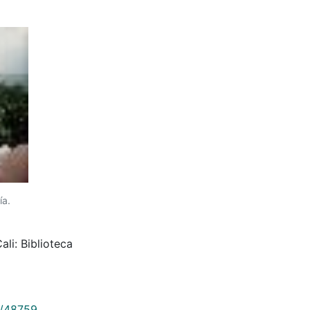
ía.
li: Biblioteca
9/48759