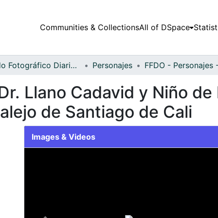
Communities & Collections
All of DSpace
Statist
Fondo Fotográfico Diario Occidente
Personajes
 Dr. Llano Cadavid y Niño de
lejo de Santiago de Cali
Images & Videos
Slide 1 of 1