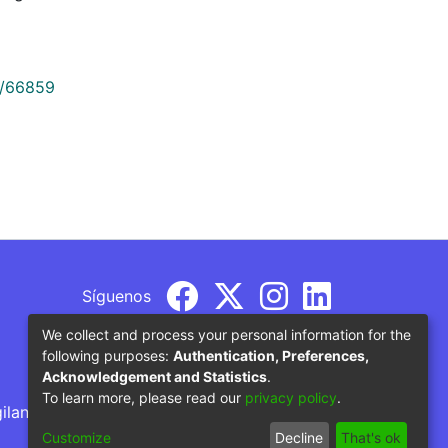
9/66859
Síguenos
We collect and process your personal information for the
following purposes:
Authentication, Preferences,
Acknowledgement and Statistics
.
To learn more, please read our
privacy policy
.
gilancia por parte del Ministerio de Educación
Customize
Decline
That's ok