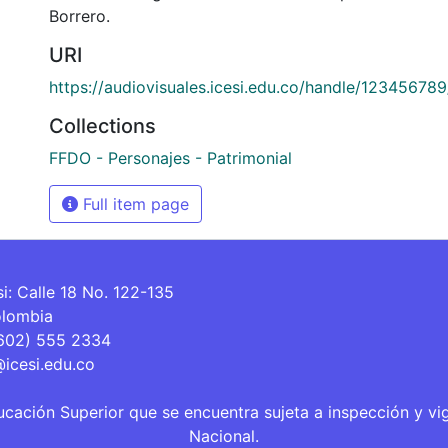
Borrero.
URI
https://audiovisuales.icesi.edu.co/handle/12345678
Collections
FFDO - Personajes - Patrimonial
Full item page
si: Calle 18 No. 122-135
olombia
(602) 555 2334
@icesi.edu.co
ucación Superior que se encuentra sujeta a inspección y vi
Nacional.