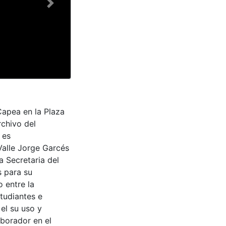
Next
Capea en la Plaza
rchivo del
 es
Valle Jorge Garcés
a Secretaria del
s para su
 entre la
tudiantes e
 el su uso y
aborador en el