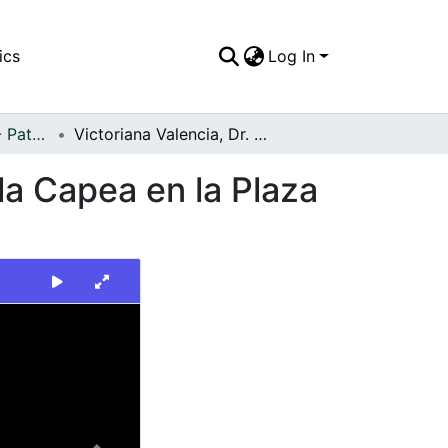
ics
Log In
FFDO - Personajes - Patrimonial
Victoriana Valencia, Dr. Llano Cadavid y Niño de la Capea en la Plaza de Toros de Cañaveralejo de Santiago de Cali
 la Capea en la Plaza