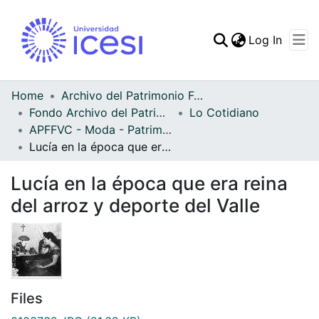
(curren
Log In
Communities & Collec
All of DSpace
Home
Archivo del Patrimonio Fotográfico y Fílmico del Valle del Cauca
Fondo Archivo del Patrimonio Fotográfico y Fílmico del Valle del Cauca
Lo Cotidiano
Statistics
APFFVC - Moda - Patrimonial
Lucía en la época que era reina del arroz y deporte del Valle
Lucía en la época que era reina
del arroz y deporte del Valle
Files