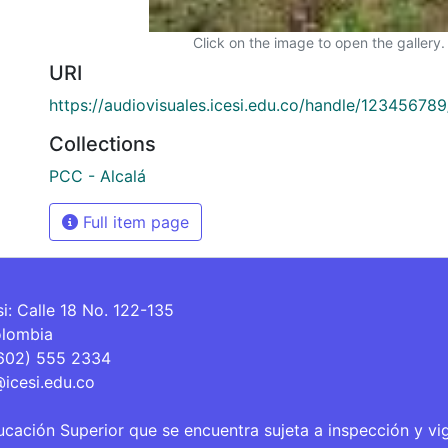
Click on the image to open the gallery.
URI
https://audiovisuales.icesi.edu.co/handle/12345678
Collections
PCC - Alcalá
Full item page
si: Calle 18 No. 122-135
olombia
(602) 555 2334
@icesi.edu.co
ucación Superior que se encuentra sujeta a inspección y vi