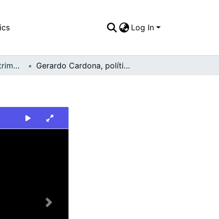
ics
Log In
FFDO - Yumbo - Patrimonial
Gerardo Cardona, político de Yumbo.
Next