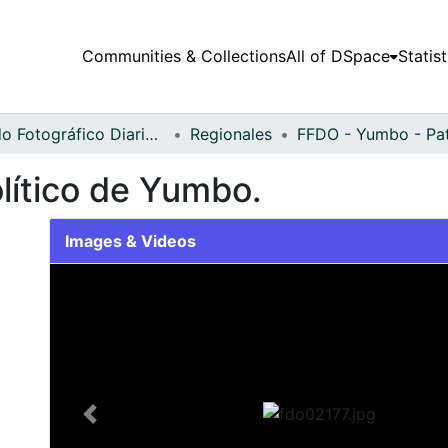
Communities & Collections
All of DSpace
Statist
Fondo Fotográfico Diario Occidente
Regionales
lítico de Yumbo.
Images & Videos
Slide 1 of 1
Previous