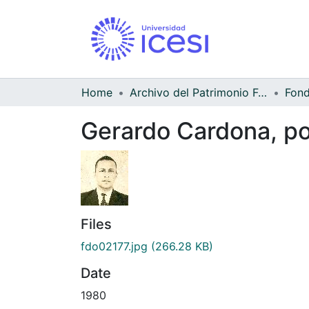
Home
Archivo del Patrimonio Fotográfico y Fílmico del Valle del Cauca
Gerardo Cardona, po
Files
fdo02177.jpg
(266.28 KB)
Date
1980