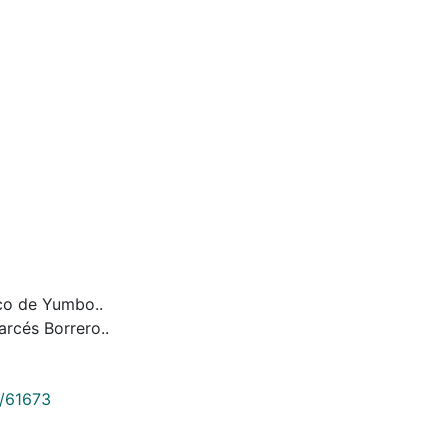
ico de Yumbo..
arcés Borrero..
9/61673