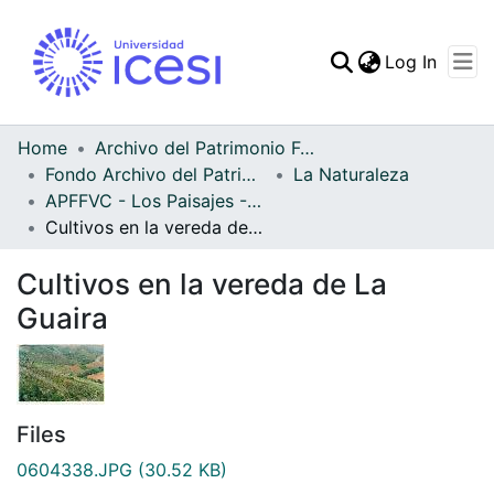
(curren
Log In
Communities & Collec
All of DSpace
Home
Archivo del Patrimonio Fotográfico y Fílmico del Valle del Cauca
Fondo Archivo del Patrimonio Fotográfico y Fílmico del Valle del Cauca
La Naturaleza
Statistics
APFFVC - Los Paisajes - Patrimonial
Cultivos en la vereda de La Guaira
Cultivos en la vereda de La
Guaira
Files
0604338.JPG
(30.52 KB)