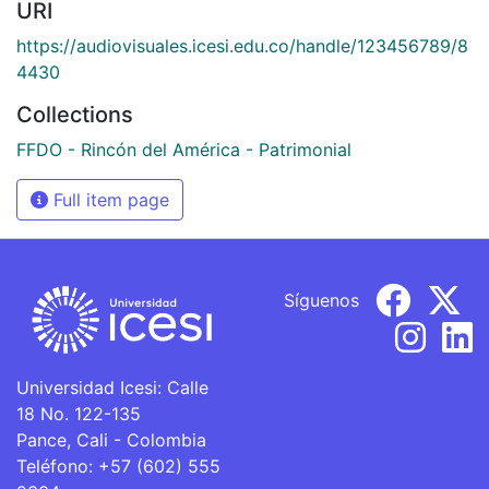
URI
https://audiovisuales.icesi.edu.co/handle/123456789/8
4430
Collections
FFDO - Rincón del América - Patrimonial
Full item page
Síguenos
Universidad Icesi: Calle
18 No. 122-135
Pance, Cali - Colombia
Teléfono: +57 (602) 555