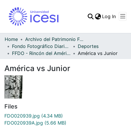
(curren
Log In
Communities & Collec
All of DSpace
Home
Archivo del Patrimonio Fotográfico y Fílmico del Valle del Cauca
Fondo Fotográfico Diario Occidente
Deportes
Statistics
FFDO - Rincón del América - Patrimonial
América vs Junior
América vs Junior
Files
FDO020939.jpg
(4.34 MB)
FDO020939A.jpg
(5.66 MB)