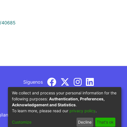
9/40685
Síguenos
We collect and process your personal information for the
following purposes:
Authentication, Preferences,
Acknowledgement and Statistics
.
To learn more, please read our
privacy policy
.
gilancia por parte del Ministerio de Educación
Customize
Decline
That's ok