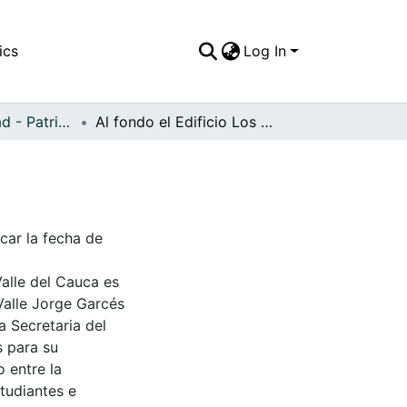
ics
Log In
APFFVC - Ciudad - Patrimonial
Al fondo el Edificio Los Portales
icar la fecha de
Valle del Cauca es
Valle Jorge Garcés
a Secretaria del
s para su
 entre la
tudiantes e