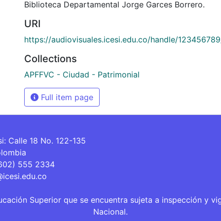
Biblioteca Departamental Jorge Garces Borrero.
URI
https://audiovisuales.icesi.edu.co/handle/12345678
Collections
APFFVC - Ciudad - Patrimonial
Full item page
si: Calle 18 No. 122-135
olombia
(602) 555 2334
@icesi.edu.co
ucación Superior que se encuentra sujeta a inspección y vi
Nacional.