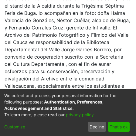
el stand de la Alcaldía durante la Trigésima Séptima
Feria de Buga. lo acompañan en la foto: doña Halma
Valencia de Gonzáles, Néstor Cuéllar, alcalde de Buga,
y Fernando Corrales Cruz, gerente de Infivalle. El
Archivo del Patrimonio Fotográfico y Fílmico del Valle
del Cauca es responsabilidad de la Biblioteca
Departamental del Valle Jorge Garcés Borrero, por
convenio de cooperación suscrito con la Secretaria
del Cultura Departamental, con el fin de aunar
esfuerzos para su conservación, preservación y
divulgación del Archivo entre la comunidad
Vallecaucana, especialmente entre los estudiantes e
investigadores que visitan la Biblioteca, propiciando el
We collect and process your personal information for the
su uso y consulta permanente. La universidad Icesi es
following purposes:
Authentication, Preferences,
un colaborador en el proceso de difusión, facilitando
Acknowledgement and Statistics
.
To learn more, please read our
privacy policy
.
la tecnología que permite la consulta de las imágenes.
Click on the image to open the gallery.
Customize
Decline
That's ok
Citation