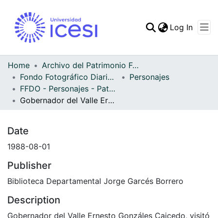
(curren
Log In
Communities & Collec
All of DSpace
Home
Archivo del Patrimonio Fotográfico y Fílmico del Valle del Cauca
Fondo Fotográfico Diario Occidente
Personajes
Statistics
FFDO - Personajes - Patrimonial
Gobernador del Valle Ernesto Gonzáles Caicedo en la Trigésima septima feria de Buga
Date
1988-08-01
Publisher
Biblioteca Departamental Jorge Garcés Borrero
Description
Gobernador del Valle Ernesto Gonzáles Caicedo, visitó