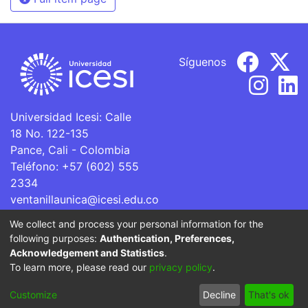
Síguenos
Universidad Icesi: Calle
18 No. 122-135
Pance, Cali - Colombia
Teléfono: +57 (602) 555
2334
ventanillaunica@icesi.edu.co
We collect and process your personal information for the
La Universidad Icesi es una Institución de Educación
following purposes:
Authentication, Preferences,
Superior que se encuentra sujeta a inspección y vigilancia
Acknowledgement and Statistics
.
por parte del Ministerio de Educación Nacional.
To learn more, please read our
privacy policy
.
Cookie
Privacy
End User
Send
Customize
Decline
That's ok
settings
policy
Agreement
Feedback