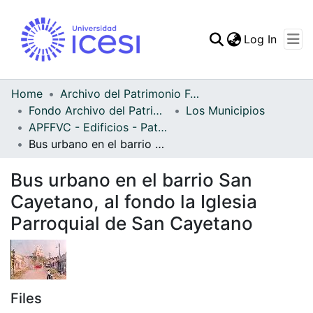
(curren
Log In
Communities & Collec
All of DSpace
Home
Archivo del Patrimonio Fotográfico y Fílmico del Valle del Cauca
Fondo Archivo del Patrimonio Fotográfico y Fílmico del Valle del Cauca
Los Municipios
Statistics
APFFVC - Edificios - Patrimonial
Bus urbano en el barrio San Cayetano, al fondo la Iglesia Parroquial de San Cayetano
Bus urbano en el barrio San
Cayetano, al fondo la Iglesia
Parroquial de San Cayetano
Files