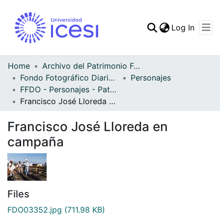
(curren
Log In
Communities & Collec
All of DSpace
Home
Archivo del Patrimonio Fotográfico y Fílmico del Valle del Cauca
Fondo Fotográfico Diario Occidente
Personajes
Statistics
FFDO - Personajes - Patrimonial
Francisco José Lloreda en campaña
Francisco José Lloreda en
campaña
Files
FDO03352.jpg
(711.98 KB)