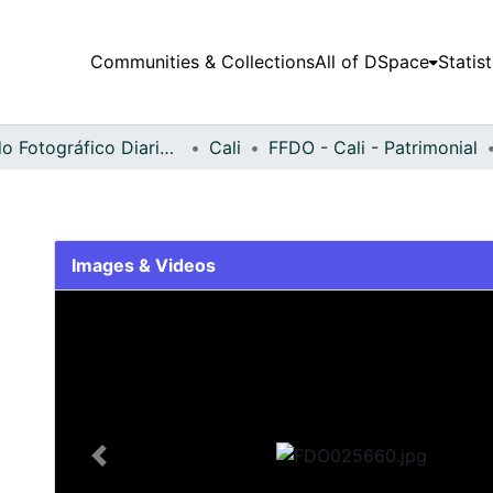
Communities & Collections
All of DSpace
Statist
Fondo Fotográfico Diario Occidente
Cali
FFDO - Cali - Patrimonial
Images & Videos
Slide 1 of 2
Previous