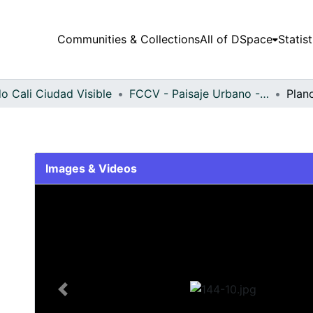
Communities & Collections
All of DSpace
Statist
o Cali Ciudad Visible
FCCV - Paisaje Urbano - Patrimonial
Plan
Images & Videos
Slide 1 of 1
Previous