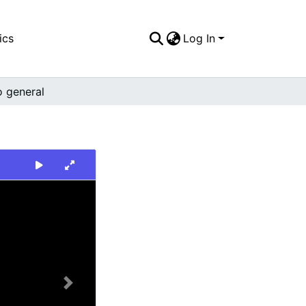
ics
Log In
o general
Next