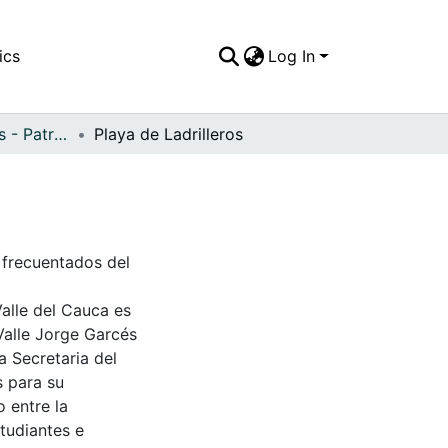
ics
Log In
APFFVC - Puertos - Patrimonial
Playa de Ladrilleros
s frecuentados del
Valle del Cauca es
Valle Jorge Garcés
a Secretaria del
s para su
 entre la
tudiantes e