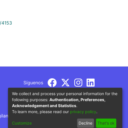
9/4153
Síguenos
We collect and process your personal information for the
following purposes:
Authentication, Preferences,
Acknowledgement and Statistics
.
To learn more, please read our
privacy policy
.
gilancia por parte del Ministerio de Educación
Customize
Decline
That's ok