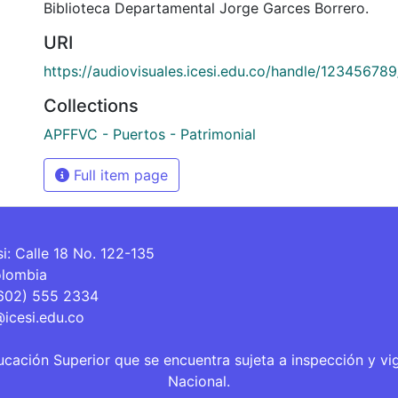
Biblioteca Departamental Jorge Garces Borrero.
URI
https://audiovisuales.icesi.edu.co/handle/12345678
Collections
APFFVC - Puertos - Patrimonial
Full item page
si: Calle 18 No. 122-135
olombia
(602) 555 2334
@icesi.edu.co
ucación Superior que se encuentra sujeta a inspección y vi
Nacional.