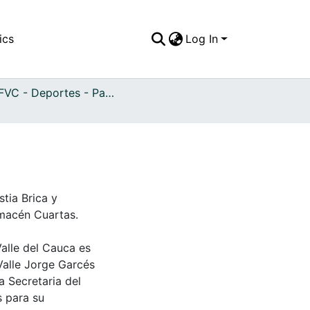
ics
Log In
APFFVC - Deportes - Patrimonial
stia Brica y
macén Cuartas.
Valle del Cauca es
Valle Jorge Garcés
a Secretaria del
s para su