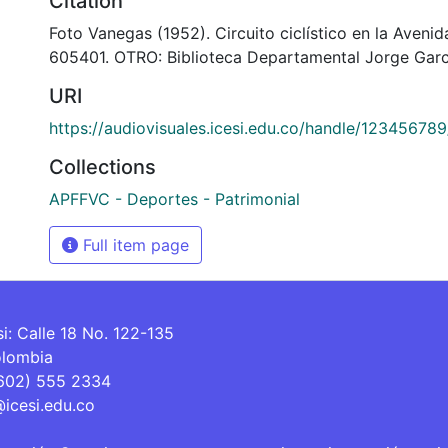
Citation
Foto Vanegas (1952). Circuito ciclístico en la Aveni
605401. OTRO: Biblioteca Departamental Jorge Garc
URI
https://audiovisuales.icesi.edu.co/handle/12345678
Collections
APFFVC - Deportes - Patrimonial
Full item page
si: Calle 18 No. 122-135
olombia
(602) 555 2334
@icesi.edu.co