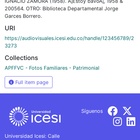
IGNACIO ZAMORA (1958). Â¡Estoy bavoÂ¡, 1958 &
200564. OTRO: Biblioteca Departamental Jorge
Garces Borrero.
URI
https://audiovisuales.icesi.edu.co/handle/123456789/2
3273
Collections
APFFVC - Fotos Familiares - Patrimonial
Full item page
Síguenos
Universidad Icesi: Calle