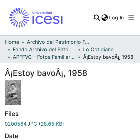
(curren
Log In
Communities & Collec
All of DSpace
Home
Archivo del Patrimonio Fotográfico y Fílmico del Valle del Cauca
Fondo Archivo del Patrimonio Fotográfico y Fílmico del Valle del Cauca
Lo Cotidiano
Statistics
APFFVC - Fotos Familiares - Patrimonial
Â¡Estoy bavoÂ¡, 1958
Â¡Estoy bavoÂ¡, 1958
Files
0200564.JPG
(28.65 KB)
Date