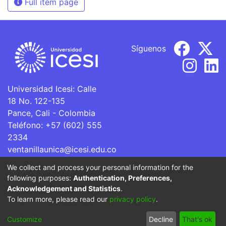
Full item page
Síguenos
Universidad Icesi: Calle
18 No. 122-135
Pance, Cali - Colombia
Teléfono: +57 (602) 555
2334
ventanillaunica@icesi.edu.co
We collect and process your personal information for the
La Universidad Icesi es una Institución de Educación
following purposes:
Authentication, Preferences,
Superior que se encuentra sujeta a inspección y vigilancia
Acknowledgement and Statistics
.
por parte del Ministerio de Educación Nacional.
To learn more, please read our
privacy policy
.
Cookie
Privacy
End User
Send
Customize
Decline
That's ok