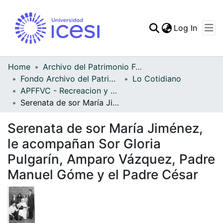
(curren
Log In
Communities & Collec
All of DSpace
Home
Archivo del Patrimonio Fotográfico y Fílmico del Valle del Cauca
Fondo Archivo del Patrimonio Fotográfico y Fílmico del Valle del Cauca
Lo Cotidiano
Statistics
APFFVC - Recreacion y Paseo - Patrimonial
Serenata de sor María Jiménez, le acompañan Sor Gloria Pulgarín, Amparo Vázquez, Padre Manuel Góme y el Padre César
Serenata de sor María Jiménez,
le acompañan Sor Gloria
Pulgarín, Amparo Vázquez, Padre
Manuel Góme y el Padre César