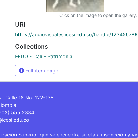
Click on the image to open the gallery.
URI
https://audiovisuales.icesi.edu.co/handle/12345678
Collections
FFDO - Cali - Patrimonial
Full item page
si: Calle 18 No. 122-135
olombia
(602) 555 2334
@icesi.edu.co
ucación Superior que se encuentra sujeta a inspección y vi