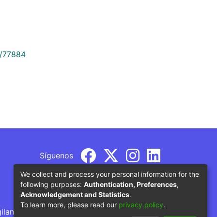
9/77884
Síguenos
We collect and process your personal information for the
following purposes:
Authentication, Preferences,
Acknowledgement and Statistics
.
To learn more, please read our
privacy policy
.
gilancia por parte del Ministerio de Educación