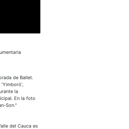
dumentaria
orada de Ballet.
y 'Yimboró',
urante la
cipal. En la foto
an-Son."
Valle del Cauca es