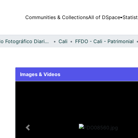
Communities & Collections
All of DSpace
Statist
Fondo Fotográfico Diario Occidente
Cali
FFDO - Cali - Patrimonial
Images & Videos
Slide 1 of 2
Previous