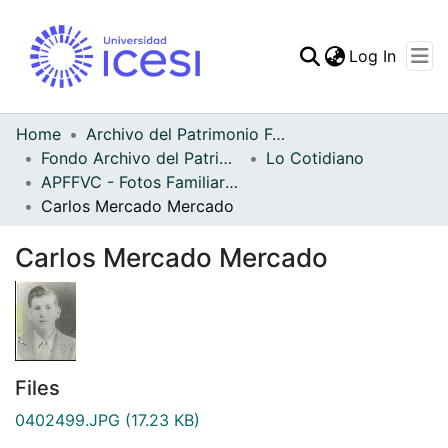
(curren
Log In
Communities & Collec
All of DSpace
Home
Archivo del Patrimonio Fotográfico y Fílmico del Valle del Cauca
Fondo Archivo del Patrimonio Fotográfico y Fílmico del Valle del Cauca
Lo Cotidiano
Statistics
APFFVC - Fotos Familiares - Patrimonial
Carlos Mercado Mercado
Carlos Mercado Mercado
Files
0402499.JPG
(17.23 KB)